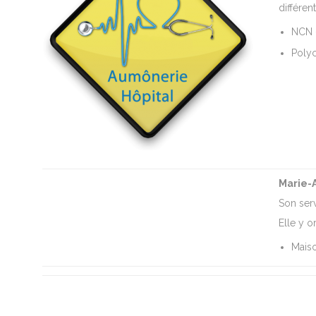
différen
NCN –
Polyc
Marie-
Son serv
Elle y o
Maiso