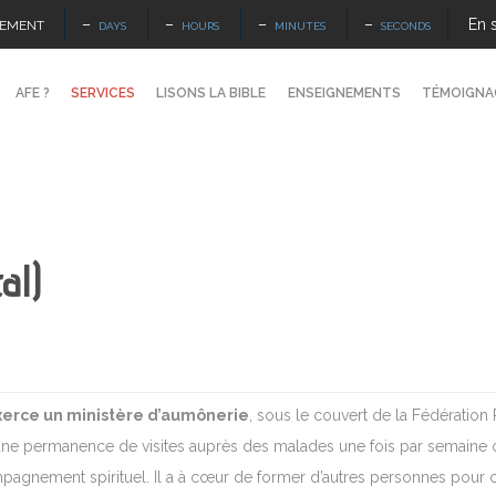
–
–
–
–
En 
NEMENT
DAYS
HOURS
MINUTES
SECONDS
AFE ?
SERVICES
LISONS LA BIBLE
ENSEIGNEMENTS
TÉMOIGNA
al)
xerce un ministère d’aumônerie
, sous le couvert de la Fédération 
ne permanence de visites auprès des malades une fois par semaine où
pagnement spirituel. Il a à cœur de former d’autres personnes pour