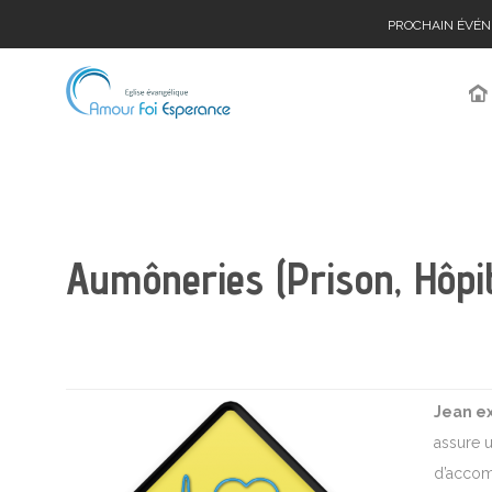
PROCHAIN ÉVÉ
Aumôneries (Prison, Hôpit
Jean e
assure u
d’accom