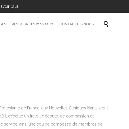
savoir plus
Skip

GES
RESSOURCES moniteurs
CONTACTEZ-NOUS
to
content
Protestante de France, aux Nouvelles Cliniques Nantaises. Il
 il effectue un travail d’écoute, de compassion et
 ce service, ainsi une équipe composée de membres de