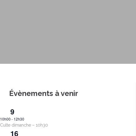
@ Eglise AFE
Plus d'infos
Évènements à venir
9
Août
10h00
-
12h30
Culte dimanche – 10h30
16
Août