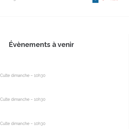
Évènements à venir
Août
16
10h00
-
12h30
Culte dimanche – 10h30
Août
23
10h00
-
12h30
Culte dimanche – 10h30
Août
30
10h00
-
12h30
Culte dimanche – 10h30