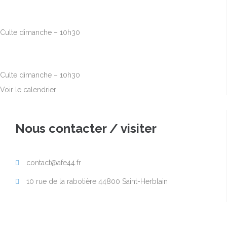
Sep
6
10h00
-
12h30
Culte dimanche – 10h30
Sep
13
10h00
-
12h30
Culte dimanche – 10h30
Voir le calendrier
Nous contacter / visiter
contact@afe44.fr

10 rue de la rabotière 44800 Saint-Herblain
