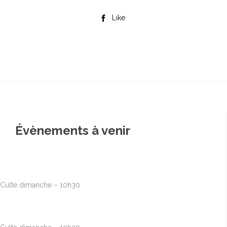
Like

Évènements à venir
Août
9
10h00
-
12h30
Culte dimanche – 10h30
Août
16
10h00
-
12h30