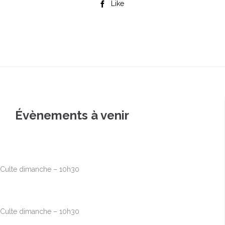
Like

Évènements à venir
Août
9
10h00
-
12h30
Culte dimanche – 10h30
Août
16
10h00
-
12h30
Culte dimanche – 10h30