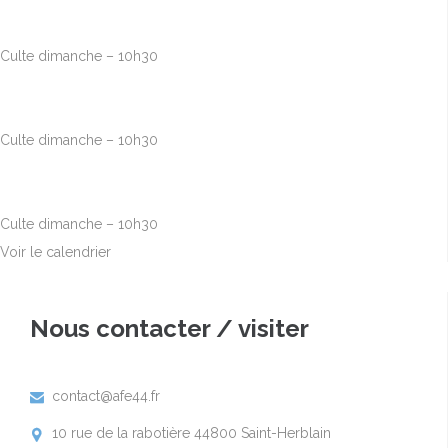
Août
23
10h00
-
12h30
Culte dimanche – 10h30
Août
30
10h00
-
12h30
Culte dimanche – 10h30
Sep
6
10h00
-
12h30
Culte dimanche – 10h30
Voir le calendrier
Nous contacter / visiter
contact@afe44.fr

10 rue de la rabotière 44800 Saint-Herblain
