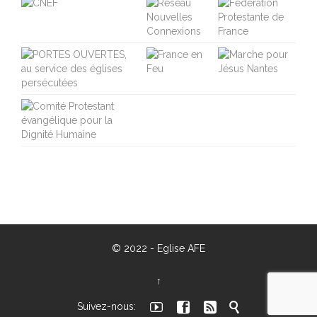
© 2022 -
Eglise AFE
↑




Suivez-nous: