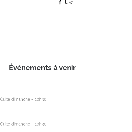
Like

Évènements à venir
Août
9
10h00
-
12h30
Culte dimanche – 10h30
Août
16
10h00
-
12h30
Culte dimanche – 10h30