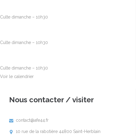
Août
23
10h00
-
12h30
Culte dimanche – 10h30
Août
30
10h00
-
12h30
Culte dimanche – 10h30
Sep
6
10h00
-
12h30
Culte dimanche – 10h30
Voir le calendrier
Nous contacter / visiter
contact@afe44.fr

10 rue de la rabotière 44800 Saint-Herblain
