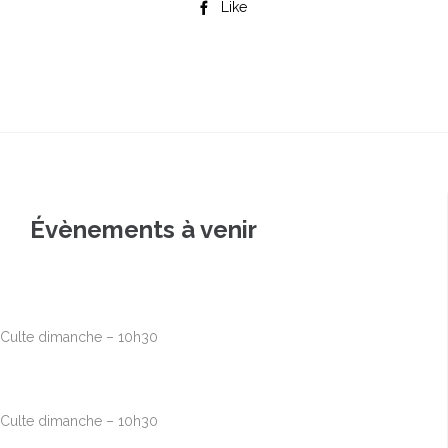
Like

Évènements à venir
Août
9
10h00
-
12h30
Culte dimanche – 10h30
Août
16
10h00
-
12h30
Culte dimanche – 10h30