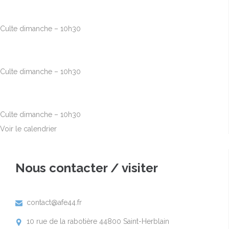
Août
23
10h00
-
12h30
Culte dimanche – 10h30
Août
30
10h00
-
12h30
Culte dimanche – 10h30
Sep
6
10h00
-
12h30
Culte dimanche – 10h30
Voir le calendrier
Nous contacter / visiter
contact@afe44.fr

10 rue de la rabotière 44800 Saint-Herblain
