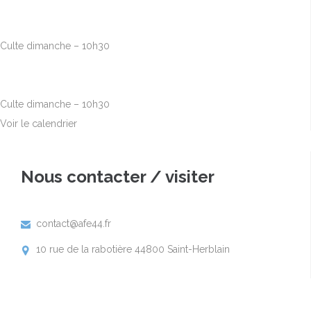
Août
30
10h00
-
12h30
Culte dimanche – 10h30
Sep
6
10h00
-
12h30
Culte dimanche – 10h30
Voir le calendrier
Nous contacter / visiter
contact@afe44.fr

10 rue de la rabotière 44800 Saint-Herblain
