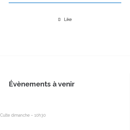
Like

Évènements à venir
Août
9
10h00
-
12h30
Culte dimanche – 10h30
Août
16
10h00
-
12h30