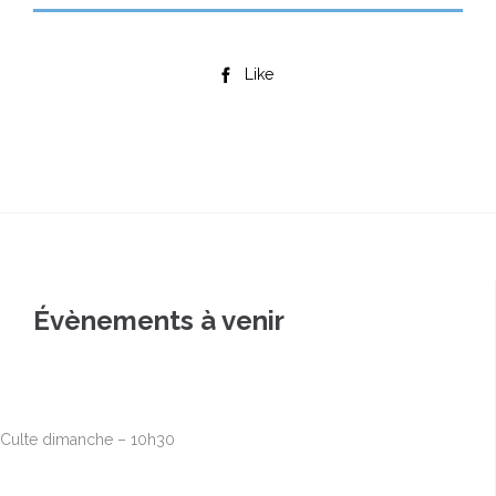
Like

Évènements à venir
Août
9
10h00
-
12h30
Culte dimanche – 10h30
Août
16
10h00
-
12h30