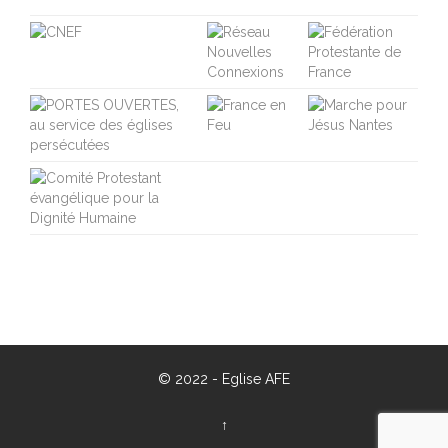
© 2022 -
Eglise AFE
↑