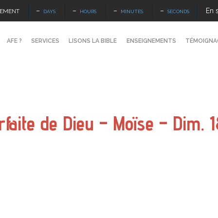
–
–
–
–
En 
NEMENT
DAYS
HOURS
MINUTES
SECONDS
AFE ?
SERVICES
LISONS LA BIBLE
ENSEIGNEMENTS
TÉMOIGNA
rfaite de Dieu – Moïse – Dim.