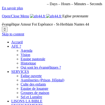
PROCHAIN ÉVÉNEMENT
–
Days
–
Hours
–
Minutes
–
Seconds
En savoir plus
Open/Close Menu
Eglise protestante
évangélique Amour Foi Espérance - St-Herblain Nantes 44

Skip to content
Accueil
AFE ?
Agenda
Vision
Equipe pastorale
Historique
Qui sont les évangéliques ?
SERVICES
Eglise ouverte
Aumôneries (Prison, Hôpital)
Culte des enfants
Equipe de louange
Groupes de maison
Sel et Lumière
LISONS LA BIBLE