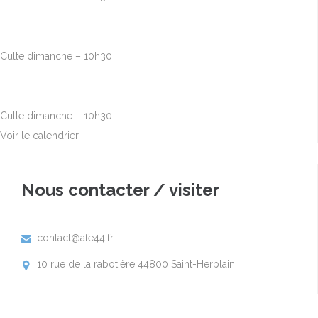
Août
30
10h00
-
12h30
Culte dimanche – 10h30
Sep
6
10h00
-
12h30
Culte dimanche – 10h30
Voir le calendrier
Nous contacter / visiter
contact@afe44.fr

10 rue de la rabotière 44800 Saint-Herblain
