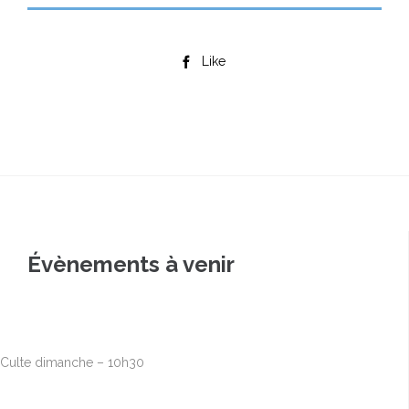
Like

Évènements à venir
Août
9
10h00
-
12h30
Culte dimanche – 10h30
Août
16
10h00
-
12h30