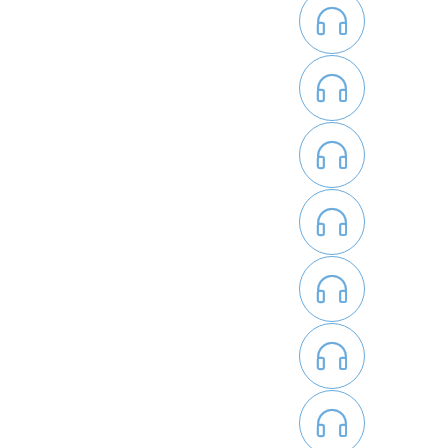






