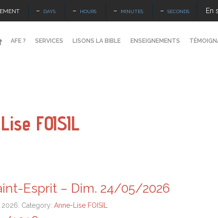
–
–
–
–
En 
NEMENT
DAYS
HOURS
MINUTES
SECONDS
AFE ?
SERVICES
LISONS LA BIBLE
ENSEIGNEMENTS
TÉMOIGN
Lise FOISIL
int-Esprit – Dim. 24/05/2026
i 2026. Category:
Anne-Lise FOISIL