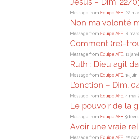
Jésus – Dim. 22/
Message from
Equipe AFE
. 22 ma
Non ma volonté m
Message from
Equipe AFE
. 8 mar
Comment (re)-trou
Message from
Equipe AFE
. 11 jan
Ruth : Dieu agit d
Message from
Equipe AFE
. 15 jui
L’onction – Dim. 
Message from
Equipe AFE
. 4 mai
Le pouvoir de la 
Message from
Equipe AFE
. 9 févr
Avoir une vraie re
Message from
Equipe AFE
. 25 no