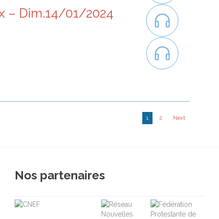
rix – Dim.14/01/2024


1
2
Next
Nos partenaires